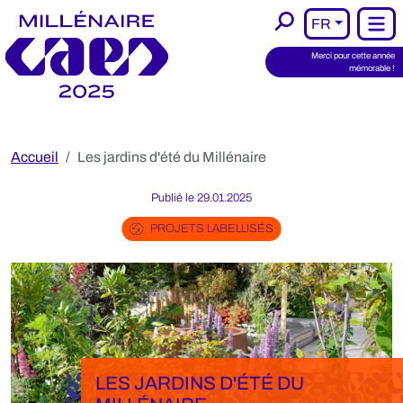
Aller au contenu principal
Panneau de gestion des cookies
Rechercher
FR
Men
Merci pour cette année
mémorable !
Accueil
Les jardins d'été du Millénaire
Publié le 29.01.2025
PROJETS LABELLISÉS
LES JARDINS D'ÉTÉ DU